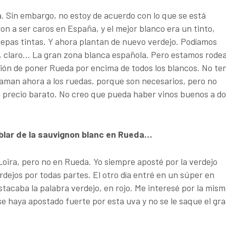
a. Sin embargo, no estoy de acuerdo con lo que se está
n a ser caros en España, y el mejor blanco era un tinto,
cepas tintas. Y ahora plantan de nuevo verdejo. Podíamos
l, claro… La gran zona blanca española. Pero estamos rode
sión de poner Rueda por encima de todos los blancos. No te
laman ahora a los ruedas, porque son necesarios, pero no
precio barato. No creo que pueda haber vinos buenos a do
ablar de la sauvignon blanc en Rueda…
Loira, pero no en Rueda. Yo siempre aposté por la verdejo
rdejos por todas partes. El otro día entré en un súper en
tacaba la palabra verdejo, en rojo. Me interesé por la mism
se haya apostado fuerte por esta uva y no se le saque el gr