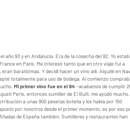
orgoña española con clima
el año 93 y en Andalucía. Era de la cosecha del 92. Yo estab
France en París. Me interesó tanto que en otro viaje fui a
 eran baratísimas. Y decidí hacer un vino allí. Alquilé en Na
 adapté totalmente para uso de bodega. Al comienzo comprab
 mucho.
Mi primer vino fue en el 94
–acabamos de cumplir 2
Agustí Peris, entonces sumiller de El Bulli, me ayudó mucho.
stribución a unas 900 pesetas botella y los había por 150
postó por nosotros desde el primer momento, es por eso p
 y Añadas de España también. Sumilleres y restaurantes han