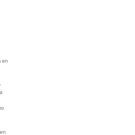
s en
o
ia
ho
 en