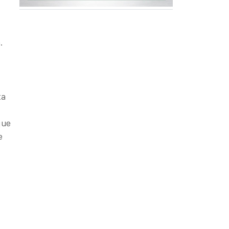
.
ta
que
e