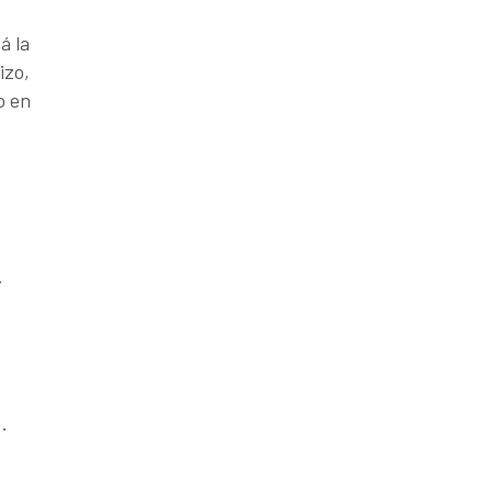
á la
izo,
o en
…
…