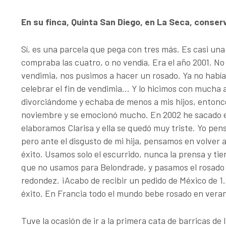
En su finca, Quinta San Diego, en La Seca, conser
Sí, es una parcela que pega con tres más. Es casi una
compraba las cuatro, o no vendía. Era el año 2001. No 
vendimia, nos pusimos a hacer un rosado. Ya no habí
celebrar el fin de vendimia… Y lo hicimos con mucha a
divorciándome y echaba de menos a mis hijos, entonces
noviembre y se emocionó mucho. En 2002 he sacado el 
elaboramos Clarisa y ella se quedó muy triste. Yo pen
pero ante el disgusto de mi hija, pensamos en volver 
éxito. Usamos solo el escurrido, nunca la prensa y ti
que no usamos para Belondrade, y pasamos el rosado p
redondez. ¡Acabo de recibir un pedido de México de 1.
éxito. En Francia todo el mundo bebe rosado en vera
Tuve la ocasión de ir a la primera cata de barricas de