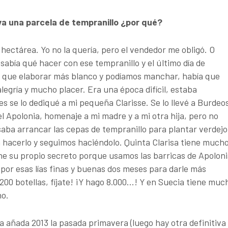
va una parcela de tempranillo ¿por qué?
 hectárea. Yo no la quería, pero el vendedor me obligó. O
sabía qué hacer con ese tempranillo y el último día de
a que elaborar más blanco y podíamos manchar, había que
legría y mucho placer. Era una época difícil, estaba
 se lo dediqué a mi pequeña Clarisse. Se lo llevé a Burdeo
Apolonia, homenaje a mi madre y a mi otra hija, pero no
saba arrancar las cepas de tempranillo para plantar verdejo
a hacerlo y seguimos haciéndolo. Quinta Clarisa tiene much
ene su propio secreto porque usamos las barricas de Apolon
or esas lías finas y buenas dos meses para darle más
200 botellas, fíjate! ¡Y hago 8.000…! Y en Suecia tiene muc
no.
 la añada 2013 la pasada primavera (luego hay otra definitiva