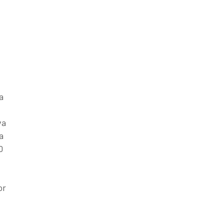
a
va
a
0
or