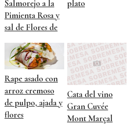
Salmorejo a la
plato
Pimienta Rosa y
sal de Flores de
Ibiza
Rape asado con
arroz cremoso
Cata del vino
de pulpo, ajada y
Gran Cuvée
flores
Mont Marçal