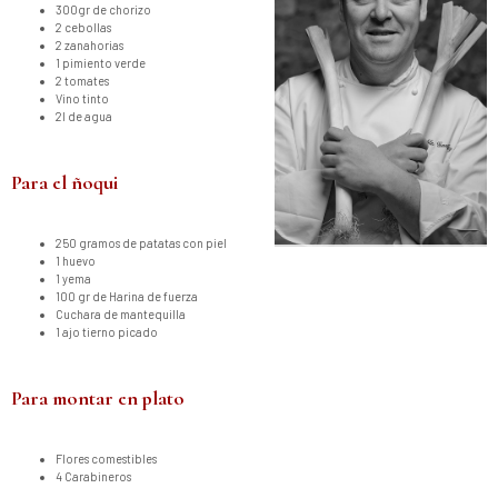
300gr de chorizo
2 cebollas
2 zanahorias
1 pimiento verde
2 tomates
Vino tinto
2l de agua
Para el ñoqui
250 gramos de patatas con piel
1 huevo
1 yema
100 gr de Harina de fuerza
Cuchara de mantequilla
1 ajo tierno picado
Para montar en plato
Flores comestibles
4 Carabineros