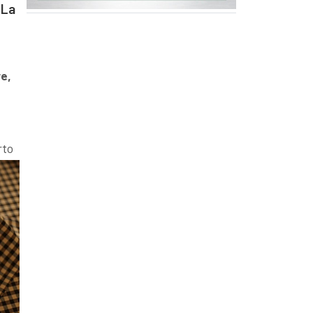
 La
e,
rto