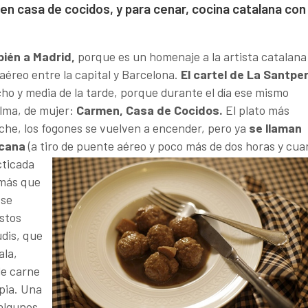
n casa de cocidos, y para cenar, cocina catalana con
bién a Madrid,
porque es un homenaje a la artista catalana
aéreo entre la capital y Barcelona.
El cartel de La Santper
cho y media de la tarde, porque durante el día ese mismo
alma, de mujer:
Carmen, Casa de Cocidos.
El plato más
oche, los fogones se vuelven a encender, pero ya
se llaman
rcana
(a tiro de puente aéreo y poco más de dos
horas y cua
cticada
 más que
 se
istos
udis, que
ala,
de carne
epia. Una
 algunos