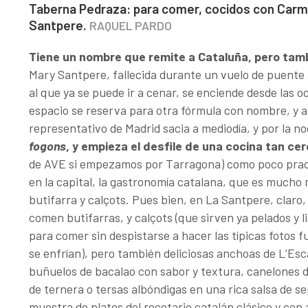
Taberna Pedraza: para comer, cocidos con Carme
Santpere.
RAQUEL PARDO
Tiene un nombre que remite a Cataluña, pero tam
Mary Santpere, fallecida durante un vuelo de puente 
al que ya se puede ir a cenar, se enciende desde las o
espacio se reserva para otra fórmula con nombre, y 
representativo de Madrid sacia a mediodía, y por la n
fogons
, y empieza el desfile de una cocina tan ce
de AVE si empezamos por Tarragona) como poco pra
en la capital, la gastronomía catalana, que es mucho
butifarra y calçots. Pues bien, en La Santpere, claro,
comen butifarras, y calçots (que sirven ya pelados y l
para comer sin despistarse a hacer las típicas fotos f
se enfrían), pero también deliciosas anchoas de L’Esc
buñuelos de bacalao con sabor y textura, canelones 
de ternera o tersas albóndigas en una rica salsa de s
muestra de platos del recetario catalán clásico y con