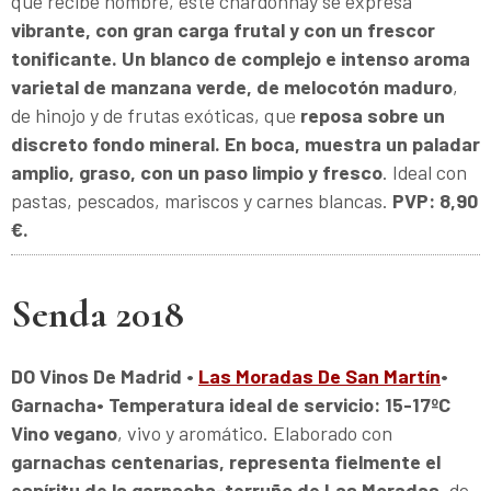
que recibe nombre, este chardonnay se expresa
vibrante, con gran carga frutal y con un frescor
tonificante. Un blanco de complejo e intenso aroma
varietal de manzana verde, de melocotón maduro
,
de hinojo y de frutas exóticas, que
reposa sobre un
discreto fondo mineral. En boca, muestra un paladar
amplio, graso, con un paso limpio y fresco
. Ideal con
pastas, pescados, mariscos y carnes blancas.
PVP: 8,90
€.
Senda 2018
DO Vinos De Madrid •
Las Moradas De San Martín
•
Garnacha• Temperatura ideal de servicio: 15-17ºC
Vino vegano
, vivo y aromático. Elaborado con
garnachas centenarias, representa fielmente el
espíritu de la garnacha-terruño de Las Moradas
, de