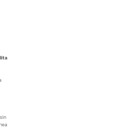
lita
a
sin
ónea