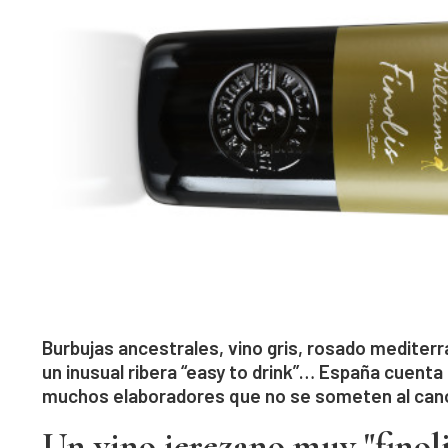
Burbujas ancestrales, vino gris, rosado mediter
un inusual ribera “easy to drink”… España cuenta 
muchos elaboradores que no se someten al can
Un vino jerezano muy "finoli