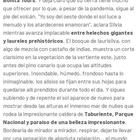
Bonita Tours
. Y deja claro que su tierra tiene mucho
que ofrecer por lo que, a pesar de la pandemia, sigue al
pie del volcán. “Yo soy del oeste donde el sol luce a
menudo y los atardeceres enamoran”, aclara Silvia
mientras avanza implacable
entre helechos gigantes
y laureles prehistóricos
. El bosque de laurisilva, con
algo de mezcla con castaño de indias, muestra un corte
clarísimo en la vegetación de la vertiente este, justo
antes del pino canario que ocupa las altitudes
superiores. Insondable, húmedo, frondoso hasta lo
inimaginable, los alisios se fijan entre sus hojas para
quedarse allí prendidos durante todo el día. Y sigues
subiendo y de repente el sol aparece de nuevo para
mostrar desde las alturas el inmenso mar de nubes que
rodea la impresionante caldera de
Taburiente, Parque
Nacional y paraíso de una belleza impresionante
.
Bordearla de mirador a mirador, respirar, dejarte llevar
por una sensación de absoluta relajación… el mundo