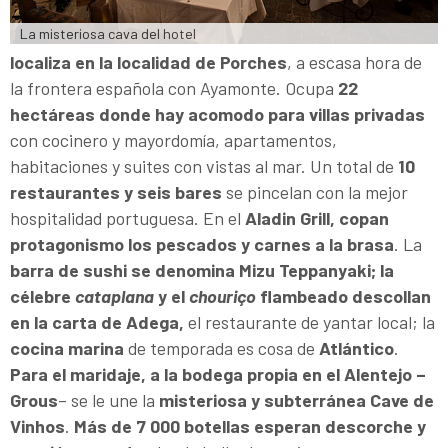
La misteriosa cava del hotel
localiza en la localidad de Porches
, a escasa hora de
la frontera española con Ayamonte. Ocupa
22
hectáreas donde hay acomodo para villas privadas
con cocinero y mayordomía, apartamentos,
habitaciones y suites con vistas al mar. Un total de
10
restaurantes y seis bares
se pincelan con la mejor
hospitalidad portuguesa. En el
Aladin Grill, copan
protagonismo los pescados y carnes a la brasa
. La
barra de sushi se denomina Mizu Teppanyaki; la
célebre
cataplana
y el
chouriço
flambeado descollan
en la carta de Adega,
el restaurante de yantar local; la
cocina marina
de temporada es cosa de
Atlántico
.
Para el maridaje, a la bodega propia en el Alentejo –
Grous
– se le une la
misteriosa y subterránea Cave de
Vinhos
.
Más de 7 000 botellas esperan descorche y