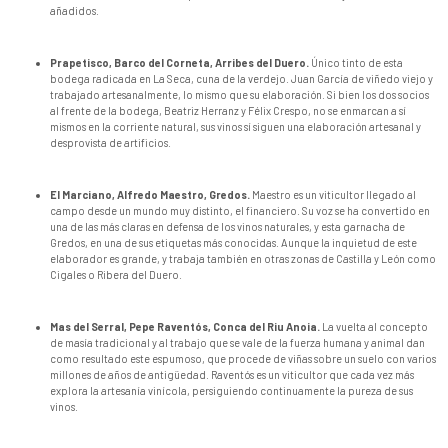
añadidos.
Prapetisco, Barco del Corneta, Arribes del Duero.
Único tinto de esta
bodega radicada en La Seca, cuna de la verdejo. Juan García de viñedo viejo y
trabajado artesanalmente, lo mismo que su elaboración. Si bien los dos socios
al frente de la bodega, Beatriz Herranz y Félix Crespo, no se enmarcan a sí
mismos en la corriente natural, sus vinos sí siguen una elaboración artesanal y
desprovista de artificios.
El Marciano, Alfredo Maestro, Gredos.
Maestro es un viticultor llegado al
campo desde un mundo muy distinto, el financiero. Su voz se ha convertido en
una de las más claras en defensa de los vinos naturales, y esta garnacha de
Gredos, en una de sus etiquetas más conocidas. Aunque la inquietud de este
elaborador es grande, y trabaja también en otras zonas de Castilla y León como
Cigales o Ribera del Duero.
Mas del Serral, Pepe Raventós, Conca del Riu Anoia.
La vuelta al concepto
de masía tradicional y al trabajo que se vale de la fuerza humana y animal dan
como resultado este espumoso, que procede de viñas sobre un suelo con varios
millones de años de antigüedad. Raventós es un viticultor que cada vez más
explora la artesanía vinícola, persiguiendo continuamente la pureza de sus
vinos.