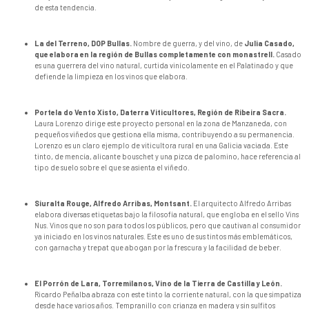
de esta tendencia.
La del Terreno, DOP Bullas.
Nombre de guerra, y del vino, de
Julia Casado,
que elabora en la región de Bullas completamente con monastrell.
Casado
es una guerrera del vino natural, curtida vinícolamente en el Palatinado y que
defiende la limpieza en los vinos que elabora.
Portela do Vento Xisto, Daterra Viticultores, Región de Ribeira Sacra.
Laura Lorenzo dirige este proyecto personal en la zona de Manzaneda, con
pequeños viñedos que gestiona ella misma, contribuyendo a su permanencia.
Lorenzo es un claro ejemplo de viticultora rural en una Galicia vaciada. Este
tinto, de mencía, alicante bouschet y una pizca de palomino, hace referencia al
tipo de suelo sobre el que se asienta el viñedo.
Siuralta Rouge, Alfredo Arribas, Montsant.
El arquitecto Alfredo Arribas
elabora diversas etiquetas bajo la filosofía natural, que engloba en el sello Vins
Nus. Vinos que no son para todos los públicos, pero que cautivan al consumidor
ya iniciado en los vinos naturales. Este es uno de sus tintos más emblemáticos,
con garnacha y trepat que abogan por la frescura y la facilidad de beber.
El Porrón de Lara, Torremilanos, Vino de la Tierra de Castilla y León.
Ricardo Peñalba abraza con este tinto la corriente natural, con la que simpatiza
desde hace varios años. Tempranillo con crianza en madera y sin sulfitos