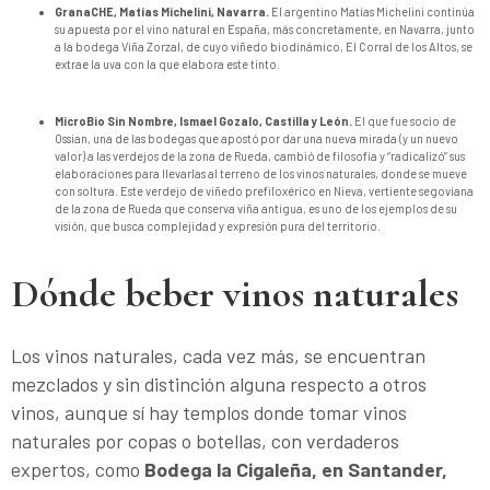
GranaCHE, Matías Michelini, Navarra.
El argentino Matías Michelini continúa
su apuesta por el vino natural en España, más concretamente, en Navarra, junto
a la bodega Viña Zorzal, de cuyo viñedo biodinámico, El Corral de los Altos, se
extrae la uva con la que elabora este tinto.
MicroBio Sin Nombre, Ismael Gozalo, Castilla y León.
El que fue socio de
Ossian, una de las bodegas que apostó por dar una nueva mirada (y un nuevo
valor) a las verdejos de la zona de Rueda, cambió de filosofía y “radicalizó” sus
elaboraciones para llevarlas al terreno de los vinos naturales, donde se mueve
con soltura. Este verdejo de viñedo prefiloxérico en Nieva, vertiente segoviana
de la zona de Rueda que conserva viña antigua, es uno de los ejemplos de su
visión, que busca complejidad y expresión pura del territorio.
Dónde beber vinos naturales
Los vinos naturales, cada vez más, se encuentran
mezclados y sin distinción alguna respecto a otros
vinos, aunque sí hay templos donde tomar vinos
naturales por copas o botellas, con verdaderos
expertos, como
Bodega la Cigaleña, en Santander,