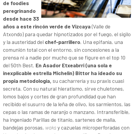
de foodies
peregrinando
desde hace 33
años a este rincón verde de Vizcaya
(Valle de
Atxondo) para quedar hipnotizados por el fuego, el sigilo
y la austeridad del
chef-parrillero
. Una epifanía, una
comunión total con el entorno, sin concesiones a la
prensa ni a nadie por mucho que se figure en el top 10
del 50th Best.
En Asador Etxeabrri (una sola e
inexplicable estrella Michelin) Bittor ha ideado su
propia metodología,
su cacharrería y su praxis cuasi
secreta. Con su natural hieratismo, sirve chuletones,
lomos bajos y cortes de gran profundidad que han
recibido el susurro de la leña de olivo, los sarmientos, las
cepas o las ramas de naranjo o manzano. Intransferible,
ha ingeniado Parillas de titanio, sartenes de malla,
bandejas porosas,
woks
y cazuelas microperforadas con