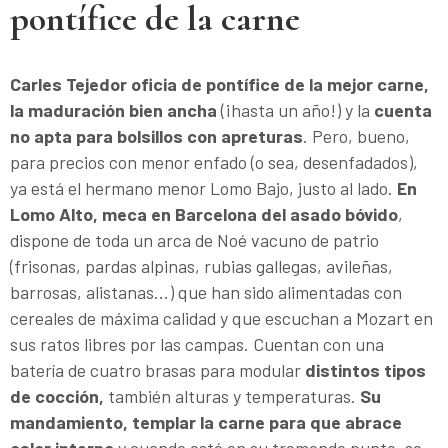
pontífice de la carne
Carles Tejedor oficia de pontífice de la mejor carne,
la maduración bien ancha
(¡hasta un año!) y la
cuenta
no apta para bolsillos con apreturas
. Pero, bueno,
para precios con menor enfado (o sea, desenfadados),
ya está el hermano menor Lomo Bajo, justo al lado.
En
Lomo Alto, meca en Barcelona del asado bóvido
,
dispone de toda un arca de Noé vacuno de patrio
(frisonas, pardas alpinas, rubias gallegas, avileñas,
barrosas, alistanas...) que han sido alimentadas con
cereales de máxima calidad y que escuchan a Mozart en
sus ratos libres por las campas. Cuentan con una
batería de cuatro brasas para modular
distintos tipos
de cocción,
también alturas y temperaturas.
Su
mandamiento, templar la carne para que abrace
calor interno
y cuando esté en su tremendo punto, se