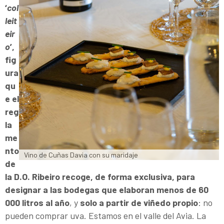
‘
col
leit
eir
o
’,
fig
ura
qu
e el
reg
la
me
nto
Vino de Cuñas Davia con su maridaje
de
la D.O. Ribeiro recoge, de forma exclusiva, para
designar a las bodegas que elaboran menos de 60
000 litros al año
, y
solo a partir de viñedo propio
: no
pueden comprar uva. Estamos en el valle del Avia. La