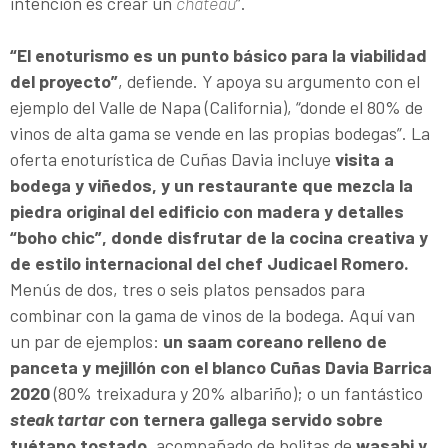
intención es crear un
château
”.
“El enoturismo es un punto básico para la viabilidad
del proyecto”
, defiende. Y apoya su argumento con el
ejemplo del Valle de Napa (California), “donde el 80% de
vinos de alta gama se vende en las propias bodegas”. La
oferta enoturística de Cuñas Davia incluye
visita a
bodega y viñedos, y un restaurante que mezcla la
piedra original del edificio con madera y detalles
“boho chic”, donde disfrutar de la cocina creativa y
de estilo internacional del chef Judicael Romero.
Menús de dos, tres o seis platos pensados para
combinar con la gama de vinos de la bodega. Aquí van
un par de ejemplos:
un saam coreano relleno de
panceta y mejillón con el blanco Cuñas Davia Barrica
2020
(80% treixadura y 20% albariño); o un fantástico
steak tartar
con ternera gallega servido sobre
tuétano tostado
, acompañado de bolitas de
wasabi y