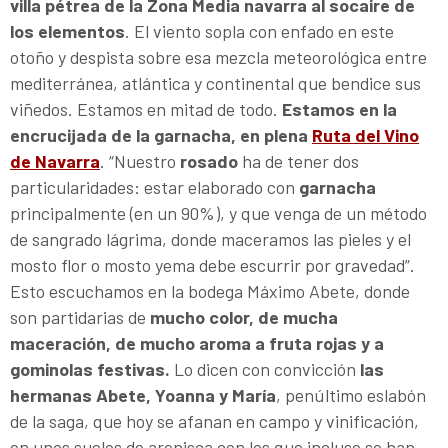
villa pétrea de la Zona Media navarra al socaire de
los elementos
. El viento sopla con enfado en este
otoño y despista sobre esa mezcla meteorológica entre
mediterránea, atlántica y continental que bendice sus
viñedos. Estamos en mitad de todo.
Estamos en la
encrucijada de la garnacha, en plena
Ruta del Vino
de Navarra
. “Nuestro
rosado
ha de tener dos
particularidades: estar elaborado con
garnacha
principalmente (en un 90%), y que venga de un método
de sangrado lágrima, donde maceramos las pieles y el
mosto flor o mosto yema debe escurrir por gravedad”.
Esto escuchamos en la bodega Máximo Abete, donde
son partidarias de
mucho color, de mucha
maceración, de mucho aroma a fruta rojas y a
gominolas festivas.
Lo dicen con convicción
las
hermanas Abete, Yoanna y María
, penúltimo eslabón
de la saga, que hoy se afanan en campo y vinificación,
en unos suelos de arenisca con los que incluso se han