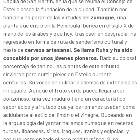
Capilla de San Martín, en la que se reunía el Concejo de
Estella desde la fundación de la ciudad. También nos
hablan y no paran de las virtudes del
zumaque
, una
planta que entró en la Península Ibérica en el siglo X de
mano de los árabes y que hoy, tras caer en desgracia, ha
regresado en forma de ruta de senderismo cultural y
hasta de
cerveza artesanal. Se llama Ruhs y ha sido
concebida por unos jóvenes pioneros.
Dado su colosal
porcentaje de tanino, las plantas de este arbusto
sirvieron para curtir pieles en Estella durante
centurias. Su vocación culinaria además de extendida es
innegable. Aunque el fruto verde puede llegar a ser
ponzoñoso, una vez maduro tiene un característico
sabor ácido y afrutado que ya los romanos usaban como
acidulante al estilo del limón o el vinagre. Buceando en
la arqueología del yantar hallamos zumaque en recetas
turcas, libanesas, sirias, iraquíes, iraníes y egipcias, y
por supuesto en todo el arco mediterráneo. Si se