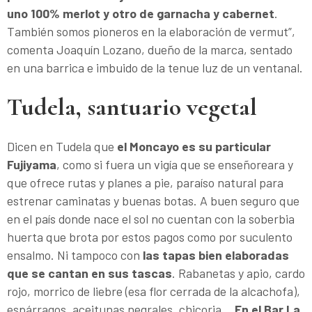
uno 100% merlot y otro de garnacha y cabernet
.
También somos pioneros en la elaboración de vermut”,
comenta Joaquín Lozano, dueño de la marca, sentado
en una barrica e imbuido de la tenue luz de un ventanal.
Tudela, santuario vegetal
Dicen en Tudela que
el Moncayo es su particular
Fujiyama
, como si fuera un vigía que se enseñoreara y
que ofrece rutas y planes a pie, paraíso natural para
estrenar caminatas y buenas botas. A buen seguro que
en el país donde nace el sol no cuentan con la soberbia
huerta que brota por estos pagos como por suculento
ensalmo. Ni tampoco con
las tapas bien elaboradas
que se cantan en sus tascas
. Rabanetas y apio, cardo
rojo, morrico de liebre (esa flor cerrada de la alcachofa),
espárragos, aceitunas negrales, chicoria...
En el Bar La