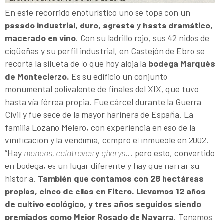
En este recorrido enoturístico uno se topa con un
pasado industrial, duro, agreste y hasta dramático,
macerado en vino
. Con su ladrillo rojo, sus 42 nidos de
cigüeñas y su perfil industrial, en Castejón de Ebro se
recorta la silueta de lo que hoy aloja la
bodega Marqués
de Montecierzo.
Es su edificio un conjunto
monumental polivalente de finales del XIX, que tuvo
hasta vía férrea propia. Fue cárcel durante la Guerra
Civil y fue sede de la mayor harinera de España. La
familia Lozano Melero, con experiencia en eso de la
vinificación y la vendimia, compró el inmueble en 2002.
“Hay
moneos, calatravas
y
gherys
... pero esto, convertido
en bodega, es un lugar diferente y hay que narrar su
historia.
También que contamos con 28 hectáreas
propias, cinco de ellas en Fitero. Llevamos 12 años
de cultivo ecológico, y tres años seguidos siendo
premiados como Mejor Rosado de Navarra
. Tenemos