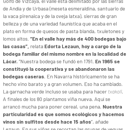
Golfo de Vizcaya, el valle está delimitado por las sierras
de Andía y de Urbasa (meseta esmeraldina, santuario de
la vaca pirenaica y de la oveja latxa), sierras de gran
belleza y de una variedad faunística que acaba en el
plato en forma de quesos de pasta blanda, txuletones y
lomos altos.
“En el valle hay más de 400 bodegas bajo
las casas”,
relata
Edorta Lezaun, hoy a cargo de la
bodega familiar del mismo nombre en la localidad de
Lácar.
“Nuestra bodega se fundó en 1791.
En 1965 se
constituyó la cooperativa y se abandonaron las
bodegas caseras
. En Navarra históricamente se ha
hecho vino barato y a gran volumen. Eso ha cambiado.
La garnacha verde incluso se usaba para hacer
txakoli
.
A finales de los 80 plantamos viña nueva. Aquí se
arrancó mucha para poner cereal, una pena.
Nuestra
particularidad es que somos ecológicos y hacemos
vinos sin sulfitos desde hace 15 años
”, añade
Lezaun. En sus viñas se recortan las grupas de yeguas