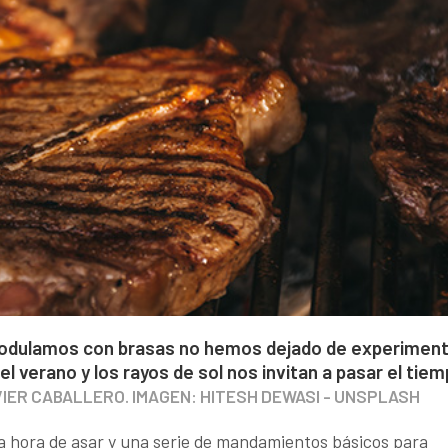
modulamos con brasas no hemos dejado de experiment
l verano y los rayos de sol nos invitan a pasar el tie
IER CABALLERO. IMAGEN: HITESH DEWASI - UNSPLASH
 la hora de asar y una serie de mandamientos básicos para