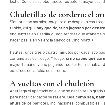
lecho. Como salsa bbq, queso roquefort, mayonesa, do
Chuletillas de cordero: el a
Siempre con sarmientos, para que despidan esa fragan
rápido, así que
hay que dejarlas jugosas por dentro
encuentras en Castilla y León tendrás que afanarte p
hacer paella en Valencia siendo de Cincinnatti).
Pautas: unos tres o cuatro minutos por cada lado ba
centímetros del fuego. Y luego,
si no sabes qué car
mayor tamaño, viene pegando fuerte. Por no hablar d
extraídos de la falda de cordero.
A vueltas con el chuletón
Aquí llega el apartado en el que se necesita un grado 
para hacer barbacoa se refiere.
Sea como sea, hab
altura de los barrotes, inclinaciones, combustibles..