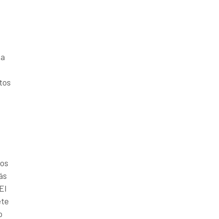
oa
tos
nos
ás
El
ete
o