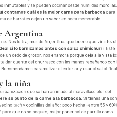
des inmutables y se pueden cocinar desde humildes morcilas
í contamos cuál es la mejor carne para barbacoa
para
 cama de barrotes dejan un sabor en boca memorable.
de Argentina
ne. Nos lo trajimos de Argentina, qué bueno que viniste, si
Ideal si lo barnizamos antes con salsa chimichurri
. Este
s de un dedo de grosor, nos enamora porque deja a la vista lo
anta dar cuenta del churrasco con las manos rebañando con 
 Recomendamos caramelizar el exterior y usar al sal al final
 la niña
 urbanización que se han arrimado al maravilloso olor del
iere su punto de la carne a la barbacoa
. Si tienes una so
 vecino
tech
y cocinillas del año; poco hecha -entre 55 y 60º
 Y para que no se peguen, mejor poner sal de parrilla como