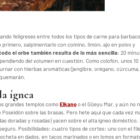
nando feligreses entre todos los tipos de carne para barbac
 primero, salpimentarlo con comino, limón, ajo en polvo y
odo el orbe también resulta de lo más sencilla
: 20 minu
ependiendo del volumen en cuestión. Como colofón, unos 10
urnar con hierbas aromáticas (jengibre, orégano, cúrcuma,
s quemarán.
a ígnea
 los grandes templos como
Elkano
o el Güeyu Mar, y aún no 
 Poseidón sobre las brasas. Pero hete aquí que cada vez m
ridas doradas y rosadas) yacen sobre el alta ígneo doméstico. 
seguro. Posibilidades: cuatro tipos de cortes; uno con el fil
 brocheta en dados, en tacos marinados o en lomos en format