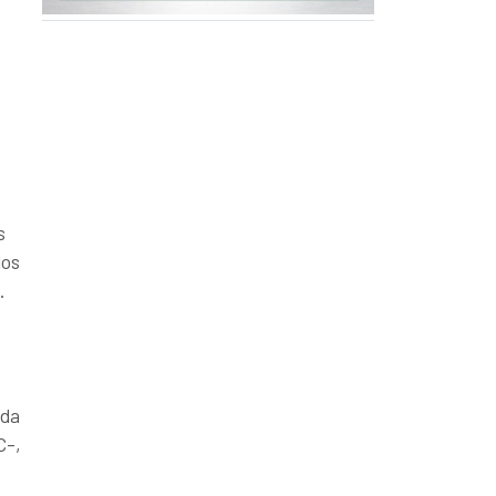
,
s
los
.
nda
C-,