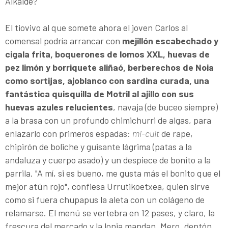
Alkalde?
El tiovivo al que somete ahora el joven Carlos al
comensal podría arrancar con
mejillón escabechado y
cigala frita, boquerones de lomos XXL, huevas de
pez limón y borriquete aliñaó, berberechos de Noia
como sortijas, ajoblanco con sardina curada, una
fantástica quisquilla de Motril al ajillo con sus
huevas azules relucientes
, navaja (de buceo siempre)
a la brasa con un profundo chimichurri de algas, para
enlazarlo con primeros espadas:
mi-cuit
de rape,
chipirón de boliche y guisante lágrima (patas a la
andaluza y cuerpo asado) y un despiece de bonito a la
parrila. "A mí, si es bueno, me gusta más el bonito que el
mejor atún rojo", confiesa Urrutikoetxea, quien sirve
como si fuera chupapus la aleta con un colágeno de
relamarse. El menú se vertebra en 12 pases, y claro, la
frescura del mercado y la lonja mandan. Mero, dentón,