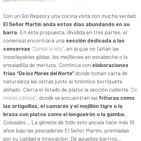
Con un Sol Repsol y una cocina vista con mucha verdad,
El Señor Martín anda estos días abundando en su
barra
. En esta propuesta, dividida en tres partes, el
comensal encontrará una
sección dedicada a las
conservas
“Dando la lata”
, en la que no faltan las
insoslayables gildas, los mejillones en escabeche o la
ensaladilla de merluza. Continúa con
elaboraciones
frías
“De los Mares del Norte”
donde toman carta de
naturaleza las ostras junto al totémico borriquete
aliñado. Cierra el listado de platos la sección caliente
“De
mares cálidos”
, donde se encuentran las
frituras como
las ortiguillas, el camarón y el mejillón tigre o la
brasa
con platos como el longueirón o la gamba.
Colosales... La génesis de todo esto ancala hace más 10
años bajo las pescaderías El Señor Martín, premiadas
por su calidad e innovación. De aquellos barrros...