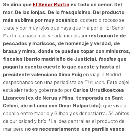
Se diría que
El Señor Martín
es todo un señor. Del
mar. De las lonjas. De lo fresquísimo. Del producto
más sublime por muy oceánico
, costero o rocoso se
trate y por muy lejos que haya que ir a por él. El Señor
Martín es nada más y nada menos,
un restaurante de
pescados y mariscos, de homenaje y verdad, de
brasa y mimo, donde te puedes topar con ministros,
fiscales (barrio madrileño de Justicia),
foodies
que
pagan la cuenta cueste lo que cueste y hasta el
presidente valenciano Ximo Puig
en viaje a Madrid
despachando con una periodista de
El Mundo
. Este bajel
está alentado y gobernado por
Carlos Urrutikoetxea
Lizancos (ex de Nerua y Mina, temporada en Sant
Celoni, abrió Luma con Omar Malpartida)
, que vive a
caballo entre Madrid y Bilbao y es donostiarra, 34 añitos
de curiosidad y brío. "La idea central es el producto del
mar pero n
o es necesariamente una parrilla vasca,