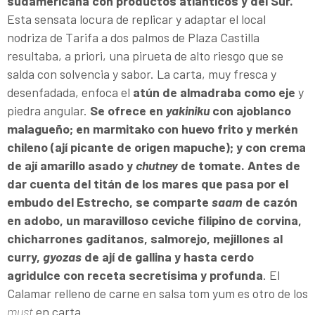
sudamericana con productos atlánticos y del Sur.
Esta sensata locura de replicar y adaptar el local
nodriza de Tarifa a dos palmos de Plaza Castilla
resultaba, a priori, una pirueta de alto riesgo que se
salda con solvencia y sabor. La carta, muy fresca y
desenfadada, enfoca el
atún de almadraba como eje
y
piedra angular.
Se ofrece en
yakiniku
con ajoblanco
malagueño; en marmitako con huevo frito y merkén
chileno (ají picante de origen mapuche); y con crema
de ají amarillo asado y
chutney
de tomate. Antes de
dar cuenta del titán de los mares que pasa por el
embudo del Estrecho, se comparte
saam
de cazón
en adobo, un maravilloso ceviche filipino de corvina,
chicharrones gaditanos, salmorejo, mejillones al
curry,
gyozas
de ají de gallina y hasta cerdo
agridulce con receta secretísima y profunda
. El
Calamar relleno de carne en salsa tom yum es otro de los
must
en carta.