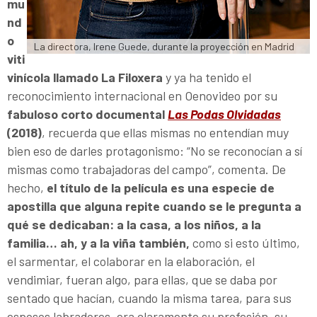
mu
nd
o
La directora, Irene Guede, durante la proyección en Madrid
viti
vinícola llamado
La Filoxera
y ya ha tenido el
reconocimiento internacional en Oenovideo por su
fabuloso corto documental
Las Podas Olvidadas
(2018)
, recuerda que ellas mismas no entendían muy
bien eso de darles protagonismo: “No se reconocían a sí
mismas como trabajadoras del campo”, comenta. De
hecho,
el título de la película es una especie de
apostilla que alguna repite cuando se le pregunta a
qué se dedicaban: a la casa, a los niños, a la
familia… ah, y a la viña también,
como si esto último,
el sarmentar, el colaborar en la elaboración, el
vendimiar, fueran algo, para ellas, que se daba por
sentado que hacían, cuando la misma tarea, para sus
esposos labradores, era claramente su profesión, su