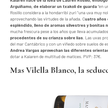
Kaiaren nace de la idea de Lauren Rosillo, enólog
Arguiñamo, de elaborar un txakoli de guarda
“en u
Rosillo considera a la hondarribi zuri “una uva muy no
aprovechando las virtudes de la añada. C
uatro años 
espléndido, lleno de aromas silvestres y bonitas 
mucha frescura pese a los años que lleva acumulado
procedentes de su crianza sobre lías
. Las uvas pr
del mar Cantábrico y con un viñedo sobre suelos de e
Andrea Vargas aprovechan las diferentes orienta
dotar a Kaiaren de multitud de matices. PVP: 37€.
Mas Vilella Blanco, la seduc