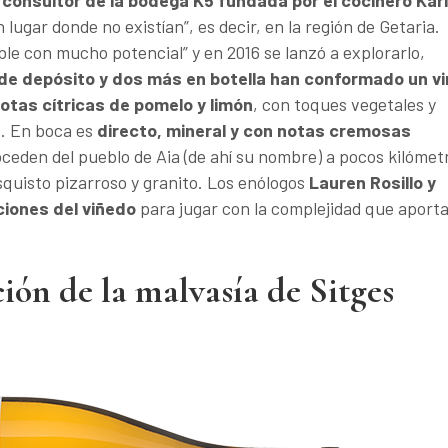
o consultor de la bodega K5 fundada por el cocinero Kar
n lugar donde no existían”, es decir, en la región de Getaria.
ble con mucho potencial” y en 2016 se lanzó a explorarlo,
de depósito y dos más en botella han conformado un vi
notas cítricas de pomelo y limón
, con toques vegetales y
s. En boca es
directo, mineral y con notas cremosas
oceden del pueblo de Aia (de ahí su nombre) a pocos kilómet
squisto pizarroso y granito. Los enólogos
Lauren Rosillo y
ciones del viñedo
para jugar con la complejidad que aporta
ción de la malvasía de Sitges