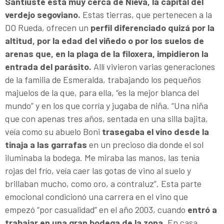
Santiuste está muy cerca de Nieva, la capital del
verdejo segoviano.
Estas tierras, que pertenecen a la
DO Rueda, ofrecen un
perfil diferenciado quizá por la
altitud, por la edad del viñedo o por los suelos de
arenas que, en la plaga de la filoxera, impidieron la
entrada del parásito.
Allí vivieron varias generaciones
de la familia de Esmeralda, trabajando los pequeños
majuelos de la que, para ella, “es la mejor blanca del
mundo” y en los que corría y jugaba de niña. “Una niña
que con apenas tres años, sentada en una silla bajita,
veía como su abuelo Boni
trasegaba el vino desde la
tinaja a las garrafas
en un precioso día donde el sol
iluminaba la bodega. Me miraba las manos, las tenía
rojas del frío, veía caer las gotas de vino al suelo y
brillaban mucho, como oro, a contraluz”. Esta parte
emocional condicionó una carrera en el vino que
empezó “por casualidad” en el año 2003, cuando
entró a
trabajar en una gran bodega de la zona.
En casa