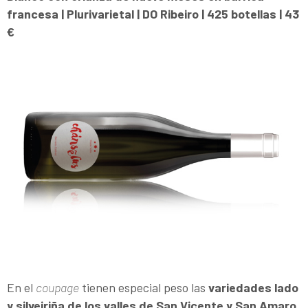
francesa | Plurivarietal | DO Ribeiro | 425 botellas | 43
€
En el
coupage
tienen especial peso las
variedades lado
y silveiriña de los valles de San Vicente y San Amaro
.