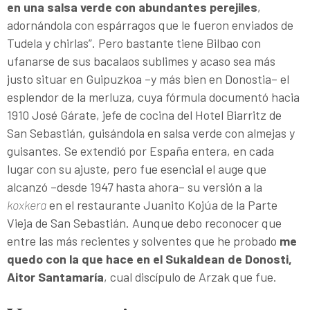
en una salsa verde con abundantes perejiles
,
adornándola con espárragos que le fueron enviados de
Tudela y chirlas”. Pero bastante tiene Bilbao con
ufanarse de sus bacalaos sublimes y acaso sea más
justo situar en Guipuzkoa –y más bien en Donostia– el
esplendor de la merluza, cuya fórmula documentó hacia
1910 José Gárate, jefe de cocina del Hotel Bia­rritz de
San Sebastián, guisándola en salsa verde con almejas y
guisantes. Se extendió por España entera, en cada
lugar con su ajuste, pero fue esencial el auge que
alcanzó –desde 1947 hasta ahora– su versión a la
koxkera
en el restaurante Juanito Kojúa de la Parte
Vieja de San Sebastián. Aunque debo reconocer que
entre las más recientes y solventes que he probado
me
quedo con la que hace en el Sukaldean de Donosti,
Aitor Santamaría
, cual discípulo de Arzak que fue.