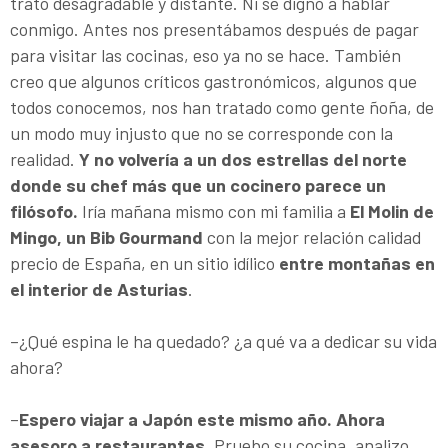
trato desagradable y distante. Ni se dignó a hablar
conmigo. Antes nos presentábamos después de pagar
para visitar las cocinas, eso ya no se hace. También
creo que algunos críticos gastronómicos, algunos que
todos conocemos, nos han tratado como gente ñoña, de
un modo muy injusto que no se corresponde con la
realidad.
Y no volvería a un dos estrellas del norte
donde su chef más que un cocinero parece un
filósofo.
Iría mañana mismo con mi familia a
El Molin de
Mingo, un Bib Gourmand
con la mejor relación calidad
precio de España, en un sitio idílico
entre
montañas en
el interior de Asturias
.
–¿Qué espina le ha quedado? ¿a qué va a de­dicar su vida
ahora?
–
Espero viajar a Japón este mismo año. Ahora
asesoro a restaurantes.
Pruebo su cocina, analizo,