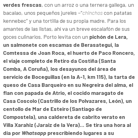
verdes frescas
, con un arroz o una ternera gallega, un
bacalao, unos pequeños jureles –“
chinchos
con patatas
kennebec” y una tortilla de su propia madre. Para los
amantes de las listas, ahí va un breve escalafón de sus
goces culinarios. Porto levita con un
pichón de Lera,
un salmonete con escamas de Berasategui, la
Comtessa de Joan Roca, el huerto de Paco Roncero,
el viaje completo de Retiro da Costiña (Santa
Comba, A Coruña), los desayunos del área de
servicio de Boceguillas (en la A-1, km 115), la tarta de
queso de Casa Barqueiro en su Negreira del alma, el
flan con papada de Atrio, el cocido maragato de
Casa Coscolo (Castrillo de los Polvazares, León), un
centollo de Mar de Esteiro (Santiago de
Compostela), una caldereta de cabrito verato en
Villa Xarahiz (Jaraiz de la Vera)... Se tira una hora al
día por
Whatsapp
prescribiendo lugares a su