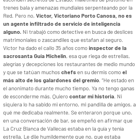
trenes bala y amenazas mundiales serpenteando por la
Red. Pero no,
Víctor, Victoriano Porto Canosa, no es
un agente infiltrado de servicio de inteligencia
alguno.
Ni trabajó como detective en busca de deslices
matrimoniales o zascandiles que estafan al seguro.
Víctor ha dado el callo 35 años como
inspector de la
sacrosanta Guía Michelin
, esa que riega de estrellas,
alegrías y decepciones los restaurantes de medio mundo
y que se tatúan muchos
chefs
en su dermis como
el
más alto de los galardones del gremio
. “He estado en
el anonimato durante mucho tiempo. Ya no tengo ganas
de esconderme más. Quiero
contar mi historia
. Ni
siquiera lo ha sabido mi entorno, mi pandilla de amigos, a
qué me dedicaba realmente. Se enteraron porque uno,
en una conversación de bar, se empeñó en afirmar que
La Cruz Blanca de Vallecas estaba en la guía y tenía
estrella. Le dije humildemente que no, que estaba