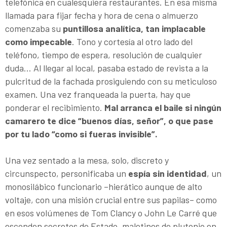
telefónica en cualesquiera restaurantes. En esa misma
llamada para fijar fecha y hora de cena o almuerzo
comenzaba su
puntillosa analítica, tan implacable
como impecable
. Tono y cortesía al otro lado del
teléfono, tiempo de espera, resolución de cualquier
duda... Al llegar al local, pasaba estado de revista a la
pulcritud de la fachada prosiguiendo con su meticuloso
examen. Una vez franqueada la puerta, hay que
ponderar el recibimiento.
Mal arranca el baile si ningún
camarero te dice “buenos días, señor”, o que pase
por tu lado “como si fueras invisible”.
Una vez sentado a la mesa, solo, discreto y
circunspecto, personificaba un
espía sin identidad
, un
monosilábico funcionario –hierático aunque de alto
voltaje, con una misión crucial entre sus papilas– como
en esos volúmenes de Tom Clancy o John Le Carré que
esconden secretos de Estado, maletines de plutonio en