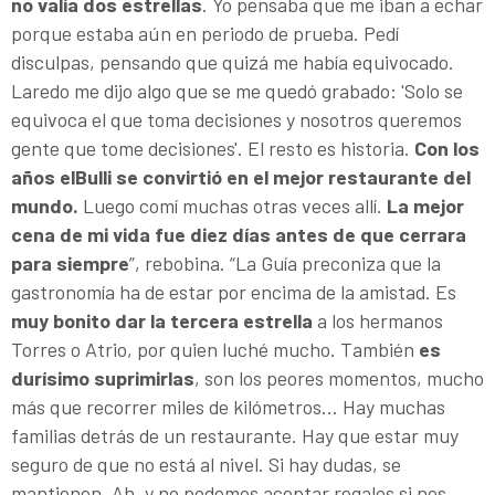
no valía dos estrellas
. Yo pensaba que me iban a echar
porque estaba aún en periodo de prueba. Pedí
disculpas, pensando que quizá me había equivocado.
Laredo me dijo algo que se me quedó grabado: 'Solo se
equivoca el que toma decisiones y nosotros queremos
gente que tome decisiones'. El resto es historia.
Con los
años elBulli se convirtió en el mejor restaurante del
mundo
.
Luego comí muchas otras veces allí.
La mejor
cena de mi vida fue diez días antes de que cerrara
para siempre
”, rebobina. “La Guía preconiza que la
gastronomía ha de estar por encima de la amistad. Es
muy bonito dar la tercera estrella
a los hermanos
Torres o Atrio, por quien luché mucho. También
es
durísimo suprimirlas
, son los peores momentos, mucho
más que recorrer miles de kilómetros... Hay muchas
familias detrás de un restaurante. Hay que estar muy
seguro de que no está al nivel. Si hay dudas, se
mantienen. Ah, y no podemos aceptar regalos si nos