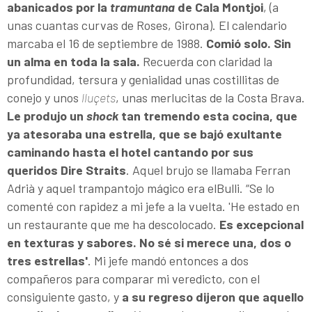
abanicados por la
tramuntana
de Cala Montjoi
, (a
unas cuantas curvas de Roses, Girona). El ca­lendario
marcaba el 16 de septiembre de 1988.
Comió solo. Sin
un alma en toda la sala.
Recuerda con claridad la
profundidad, tersura y genialidad unas costillitas de
conejo y unos
lluçets
, unas merlucitas de la Costa Brava.
Le produjo un
shock
tan tremendo esta cocina, que
ya atesoraba una estrella, que se bajó exultante
caminando hasta el hotel cantando por sus
queridos Dire Straits
. Aquel brujo se llamaba Ferran
Adrià y aquel trampantojo mágico era elBulli. “Se lo
comenté con rapidez a mi jefe a la vuelta. 'He estado en
un restaurante que me ha descolocado.
Es excepcional
en texturas y sabores. No sé si merece una, dos o
tres estrellas'
. Mi jefe mandó entonces a dos
compañeros para comparar mi veredicto, con el
consiguiente gasto, y
a su regreso dijeron que aquello