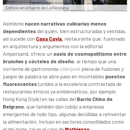
Edificio en el barrio de La Recoleta
Asimismo
nacen narrativas culinarias menos
dependientes
del quién, bien estructuradas y vestidas,
así sucede con
Casa Cavia
,
restaurante que, fusionado
en arquitectura y argumentos con la editorial
Ampersand, ofrece un
oasis de cosmopolitismo entre
brunches
y cócteles de diseño
; al tiempo que una
corriente de gastronomía
ciberpunk
plena de fusiones y
juegos de palabra se abre paso en incontables
puestos
fluorescentes
(unidos a la excelencia contrastada de
restaurantes étnicos ya emblemáticos, por ejemplo
Hong Kong Style) en las calles del
Barrio Chino de
Belgrano
, que también dan cobijo a empresas
emergentes de todo tipo, algunas decididas a reinventar
la alimentación, incluso en sectores consolidados como
el del mate, tal es el caso de
Mathienzo
.