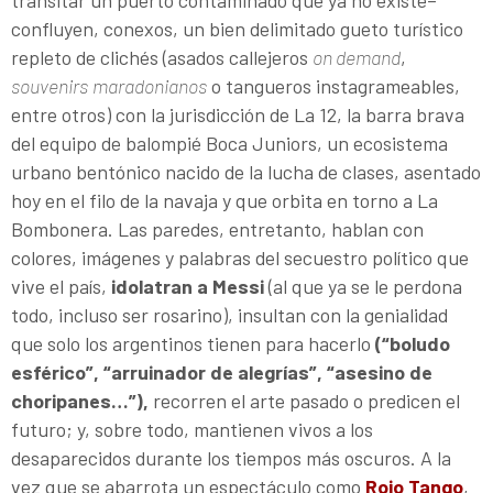
transitar un puerto contaminado que ya no existe–
confluyen, conexos, un bien delimitado gueto turístico
repleto de clichés (asados callejeros
on demand
,
souvenirs
maradonianos
o tangueros instagrameables,
entre otros) con la jurisdicción de La 12, la barra brava
del equipo de balompié Boca Juniors, un ecosistema
urbano bentónico nacido de la lucha de clases, asentado
hoy en el filo de la navaja y que orbita en torno a La
Bombonera. Las paredes, entretanto, hablan con
colores, imágenes y palabras del secuestro político que
vive el país,
idolatran a Messi
(al que ya se le perdona
todo, incluso ser rosarino), insultan con la genialidad
que solo los argentinos tienen para hacerlo
(“boludo
esférico”, “arruinador de alegrías”, “asesino de
choripanes…”),
recorren el arte pasado o predicen el
futuro; y, sobre todo, mantienen vivos a los
desaparecidos durante los tiempos más oscuros. A la
vez que se abarrota un espectáculo como
Rojo Tango
,