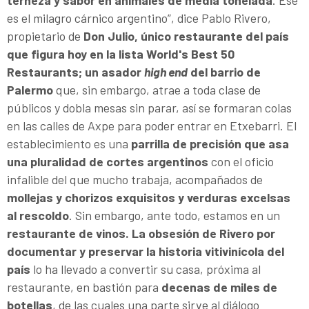
terneza y sabor en animales de media tonelada
. Ese
es el milagro cárnico argentino”, dice Pablo Rivero,
propietario de
Don Julio, único restaurante del país
que figura hoy en la lista World's Best 50
Restaurants; un asador
high end
del barrio de
Palermo
que, sin embargo, atrae a toda clase de
públicos y dobla mesas sin parar, así se formaran colas
en las calles de Axpe para poder entrar en Etxebarri. El
establecimiento es una
parrilla de precisión que asa
una pluralidad de cortes argentinos
con el oficio
infalible del que mucho trabaja, acompañados de
mollejas y chorizos exquisitos y verduras excelsas
al rescoldo
. Sin embargo, ante todo, estamos en un
restaurante de vinos. La obsesión de Rivero por
documentar y preservar la historia vitivinícola del
país
lo ha llevado a convertir su casa, próxima al
restaurante, en bastión para
decenas de miles de
botellas
, de las cuales una parte sirve al diálogo