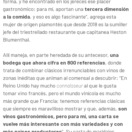
forma, y he encontrado en los jereces ese placer
gastronómico; para mí, aportan una
tercera dimensión
a la comida
, y eso es algo fascinante”, agrega esta
mujer de origen piamontés que desde 2018 es la sumiller
jefe del triestrellado restaurante que capitanea Heston
Blumenthal.
Allí maneja, en parte heredada de su antecesor,
una
bodega que ahora cifra en 800 referencias
, donde
trata de combinar clásicos irrenunciables con vinos de
zonas inéditas que animan al comensal a descubrir: “En
Reino Unido hay mucho
connaisseur
al que le gusta
tomar vino francés, pero el mundo vinícola es mucho
más grande que Francia; tenemos referencias clásicas
que siempre es maravilloso mostrar y que, además,
son
vinos gastronómicos, pero para mí, una carta se
vuelve más interesante con más variedades y con
más países productores
”. Su carta de maridajes