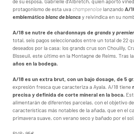
de su esposa, Gabrielle d’Albretch, quien aportó viñed
protagonismo de esta uva
champenoise
lanzando
A/1
emblemático
blanc de blancs
y reivindica en su nomb
A/18 se nutre de chardonnays de
grands
y
premier
total, seis pagos seleccionados entre un total de 22 q
deseados por la casa: los grands crus son Chouilly, Cr
Bisseuil, este último en la Montagne de Reims. Tras l
años en la bodega.
A/18 es un extra brut, con un bajo dosage, de 5 gr/
expresión fresca que caracteriza a Ayala. A/18 tiene
precisa y definida de corte mineral en la boca.
Est
alimentarán de diferentes parcelas, con el objetivo de
características más notables de la añada, que en el cas
primavera suave, con verano seco y bañado por el sol
PVP: 95€