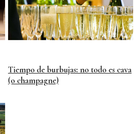
Tiempo de burbujas: no todo es cava
(o champagne)