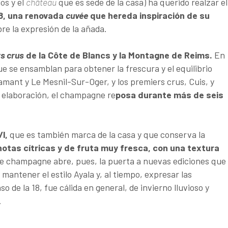
os y el
château
que es sede de la casa) ha querido realzar el
8, una renovada
cuvée
que hereda inspiración de su
re la expresión de la añada.
s crus
de la Côte de Blancs y la Montagne de Reims.
En
ue se ensamblan para obtener la frescura y el equilibrio
amant y Le Mesnil-Sur-Oger, y los premiers crus, Cuis, y
a elaboración, el champagne re
posa durante más de seis
l,
que es también marca de la casa y que conserva la
notas cítricas y de fruta muy fresca, con una textura
e champagne abre, pues, la puerta a nuevas ediciones que
 mantener el estilo Ayala y, al tiempo, expresar las
o de la 18, fue cálida en general, de invierno lluvioso y
.