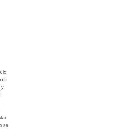
cio
a de
 y
i
a
slar
o se