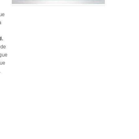
fue
a
d.
 de
igue
que
.