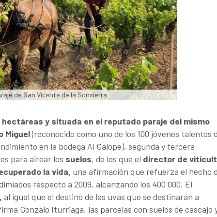
raje de San Vicente de la Sonsierra
 hectáreas y situada en el reputado paraje del mismo
o Miguel
(reconocido como uno de los 100 jóvenes talentos d
ndimiento en la bodega Al Galope), segunda y tercera
es para airear los
suelos
, de los que el
director de viticul
cuperado la vida,
una afirmación que refuerza el hecho 
ndimiados respecto a 2009, alcanzando los 400 000. El
,
al igual que el destino de las uvas que se destinarán a
rma Gonzalo Iturriaga, las parcelas con suelos de cascajo 