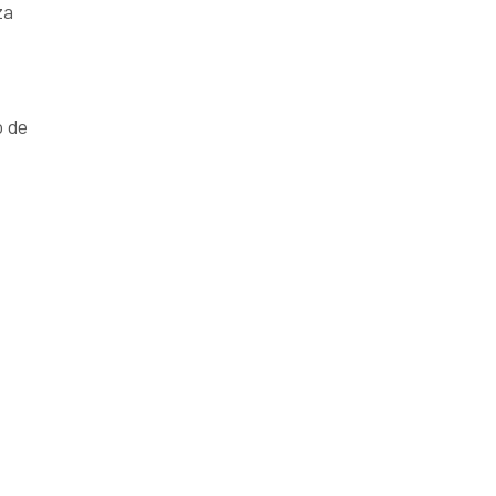
za
o de