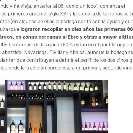
do viña vieja, anterior al 86, como un loco”, comenta el
 los primeros años del siglo XXI y la compra de terrenos se 
tas (en algunas de ellas la bodega contó con la ayuda y guí
nuza) que
lograron recopilar en diez años las primeras 86
áreos, en zonas cercanas al Ebro y otras a mayor altitu
 106 hectáreas, de las que el 80% están en el pueblo riojano
 Labastida, Navaridas, Elvillar y Ábalos, aunque la bodega s
antar que contribuyan a definir el perfil de los dos vinos 
siguiendo la tradición bordelesa, a un primer y segundo vino