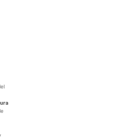
el
tura
de
y