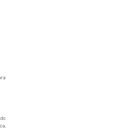
ara
ado
ca.