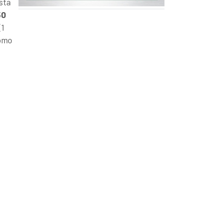
ista
50
(1
como