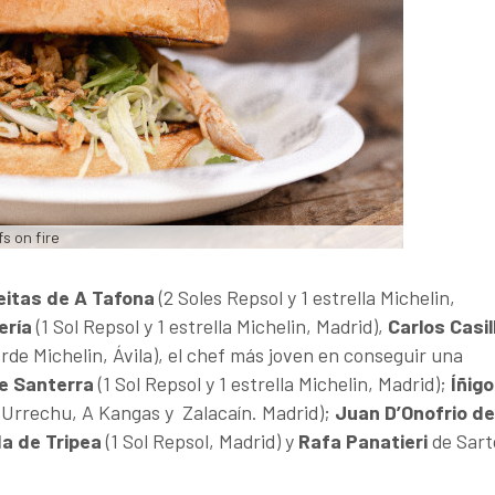
s on fire
eitas de A Tafona
(2 Soles Repsol y 1 estrella Michelin,
ería
(1 Sol Repsol y 1 estrella Michelin, Madrid),
Carlos Casil
Verde Michelin, Ávila), el chef más joven en conseguir una
de Santerra
(1 Sol Repsol y 1 estrella Michelin, Madrid);
Í
ñigo
 Urrechu, A Kangas y Zalacaín. Madrid);
Juan D’Onofrio de
a de Tripea
(1 Sol Repsol, Madrid) y
Rafa Panatieri
de Sart