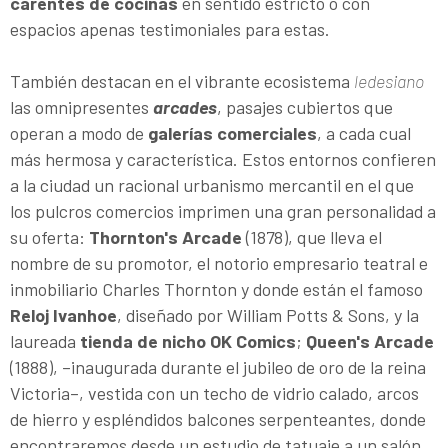
carentes de cocinas
en sentido estricto o con
espacios apenas testimoniales para estas.
También destacan en el vibrante ecosistema
ledesiano
las omnipresentes
arcades
, pasajes cubiertos que
operan a modo de
galerías comerciales
, a cada cual
más hermosa y característica. Estos entornos confieren
a la ciudad un racional urbanismo mercantil en el que
los pulcros comercios imprimen una gran personalidad a
su oferta:
Thornton's Arcade
(1878), que lleva el
nombre de su promotor, el notorio empresario teatral e
inmobiliario Charles Thornton y donde están el famoso
Reloj Ivanhoe
, diseñado por William Potts & Sons, y la
laureada
tienda de nicho OK Comics
;
Queen's Arcade
(1888), –inaugurada durante el jubileo de oro de la reina
Victoria–, vestida con un techo de vidrio calado, arcos
de hierro y espléndidos balcones serpenteantes, donde
encontraremos desde un estudio de tatuaje a un salón