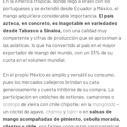
En la América tropical, donde llegó a Brasil con los
portugueses y se extendió desde Ecuador a México, el
mango adquiriere considerable importancia.
El país
azteca, en concreto, es inagotable en variedades
desde Tabasco a Sinaloa,
con una calidad muy
competente y cifras de producción que se aproximan a
las asiáticas, lo que ha convertido al país en el mayor
exportador de mango del mundo, con un 33% de su
cuota en el volumen mundial.
En el propio México es amplio y versátil su consumo,
pues los mercados callejeros brindan su cata
generosamente y cuesta inhibirse de su compra. La
participación en cebiches de ostiones, camarones o
scallops
de vieira con chile chipotle; en la
mangolada
–
un cóctel de agave,
chamoy
y
tajín
– o en
salsas de
mango acompañadas de pimiento, cebolla morada,
cilantro y chile,
son firmes conquistas gastronómicas.