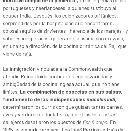
lucrativo acopio de la pimienta
y otras especias de los
portugueses y neerlandeses, a quienes sustituyó al
ocupar India. Después, los colonizadores británicos,
sorprendidos por la hospitalidad que encontraron,
colosal séquito de sirvientes –herencia de los marajás– y
sabores inesperados, generaron la asociación cruzada,
en una sola dirección, de la cocina británica del Raj, que
viene de rajá.
La inmigración vinculada a la Commonwealth que
atendió Reino Unido configuró luego la variedad y
ambigüedad de la cocina inglesa actual, que no tiene
límites.
La combinación de especias en sus salsas,
fundamento de las indispensables
masalas indi
,
determinaron los curris con que guisan tantas carnes,
aves y verduras en Inglaterra, mientras los
tandoori
callejeros desafiaron los puestos de
fish & chips.
En
1835, el emporio farmacéutico Lea&Perrins se trajo de