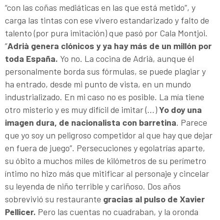
“con las coñas mediáticas en las que está metido”, y
carga las tintas con ese vivero estandarizado y falto de
talento (por pura imitación) que pasó por Cala Montjoi.
“
Adrià genera clónicos y ya hay más de un millón por
toda España.
Yo no. La cocina de Adrià, aunque él
personalmente borda sus fórmulas, se puede plagiar y
ha entrado, desde mi punto de vista, en un mundo
industrializado. En mi caso no es posible. La mía tiene
otro misterio y es muy difícil de imitar (...)
Yo doy una
imagen dura, de nacionalista con barretina
. Parece
que yo soy un peligroso competidor al que hay que dejar
en fuera de juego”. Persecuciones y egolatrías aparte,
su óbito a muchos miles de kilómetros de su perímetro
íntimo no hizo más que mitificar al personaje y cincelar
su leyenda de niño terrible y cariñoso. Dos años
sobrevivió su restaurante
gracias al pulso de Xavier
Pellicer.
Pero las cuentas no cuadraban, y la oronda