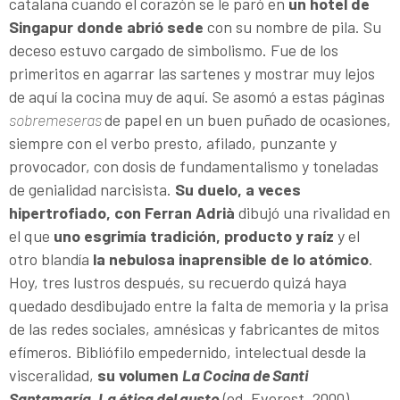
catalana cuando el corazón se le paró en
un hotel de
Singapur donde abrió sede
con su nombre de pila. Su
deceso estuvo cargado de simbolismo. Fue de los
primeritos en agarrar las sartenes y mostrar muy lejos
de aquí la cocina muy de aquí. Se asomó a estas páginas
sobremeseras
de papel en un buen puñado de ocasiones,
siempre con el verbo presto, afilado, punzante y
provocador, con dosis de fundamentalismo y toneladas
de genialidad narcisista.
Su duelo, a veces
hipertrofiado, con Ferran Adrià
dibujó una rivalidad en
el que
uno esgrimía tradición, producto y raíz
y el
otro blandía
la nebulosa inaprensible de lo atómico
.
Hoy, tres lustros después, su recuerdo quizá haya
quedado desdibujado entre la falta de memoria y la prisa
de las redes sociales, amnésicas y fabricantes de mitos
efímeros. Bibliófilo empedernido, intelectual desde la
visceralidad,
su volumen
La Cocina de Santi
Santamaría. La ética del gusto
(ed. Everest, 2000)