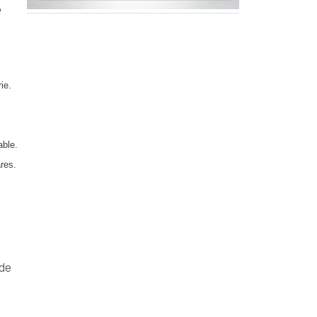
e
ie.
able.
ares.
 de