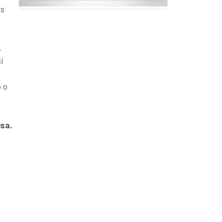
es
,
i
 o
esa.