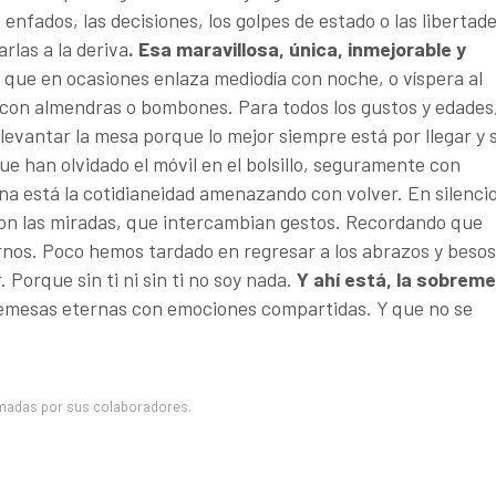
enfados, las decisiones, los golpes de estado o las libertad
rlas a la deriva
. Esa maravillosa, única, inmejorable y
que en ocasiones enlaza mediodía con noche, o víspera al
 con almendras o bombones. Para todos los gustos y edades
evantar la mesa porque lo mejor siempre está por llegar y s
e han olvidado el móvil en el bolsillo, seguramente con
na está la cotidianeidad amenazando con volver. En silencio
con las miradas, que intercambian gestos. Recordando que
rnos. Poco hemos tardado en regresar a los abrazos y besos
Porque sin ti ni sin ti no soy nada.
Y ahí está, la sobrem
emesas eternas con emociones compartidas. Y que no se
madas por sus colaboradores.