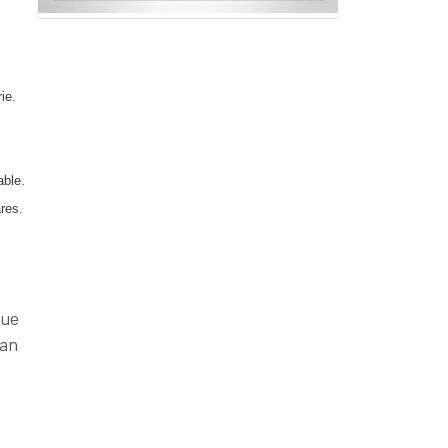
ie.
able.
ares.
que
man