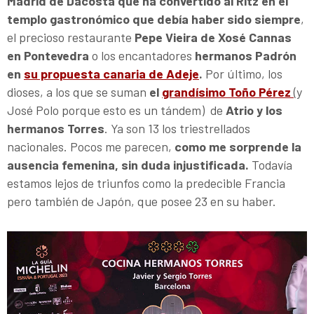
Madrid de Dacosta que ha convertido al Ritz en el
templo gastronómico que debía haber sido siempre
,
el precioso restaurante
Pepe Vieira de Xosé Cannas
en Pontevedra
o los encantadores
hermanos Padrón
en
su propuesta canaria de Adeje
.
Por último, los
dioses, a los que se suman
el
grandísimo Toño Pérez
(y
José Polo porque esto es un tándem) de
Atrio y los
hermanos Torres
. Ya son 13 los triestrellados
nacionales. Pocos me parecen,
como me sorprende la
ausencia femenina, sin duda injustificada.
Todavía
estamos lejos de triunfos como la predecible Francia
pero también de Japón, que posee 23 en su haber.